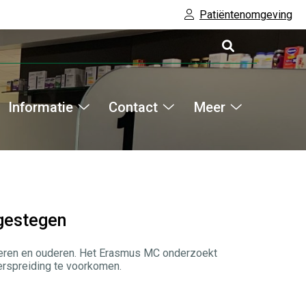
Patiëntenomgeving
Informatie
Contact
Meer
Hoofdm
line
Informatie
Contact
Meer
ensten
submenu
submenu
submenu
ubmenu
 gestegen
inderen en ouderen. Het Erasmus MC onderzoekt
erspreiding te voorkomen.