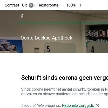
Tekst
Tekst
Contrast
Tekstgrootte
100%
Uit
verkleinen
vergroten
met
met
Bezoek
10%
10%
onze
facebook
pagina
Oosterbeekse Apotheek
Schurft sinds corona geen verge
Sinds corona neemt het aantal schurftuitbraken in 
oorzaken en nieuwe manieren om schurft sneller op 
Lees het hele artikel op:
Nationale zorggids