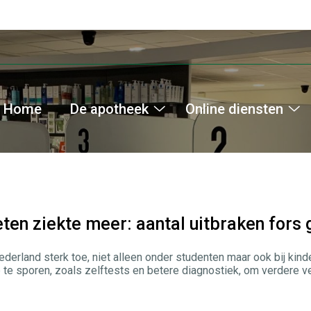
Home
De apotheek
Online diensten
De
On
apotheek
di
submenu
s
ten ziekte meer: aantal uitbraken fors
Nederland sterk toe, niet alleen onder studenten maar ook bij k
te sporen, zoals zelftests en betere diagnostiek, om verdere v