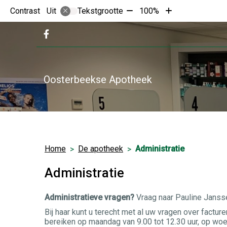
Tekst
Tekst
Contrast
Tekstgrootte
100%
Uit
verkleinen
vergroten
met
met
Bezoek
10%
10%
onze
facebook
pagina
Oosterbeekse Apotheek
Home
De apotheek
Administratie
Administratie
Administratieve vragen?
Vraag naar Pauline Janss
Bij haar kunt u terecht met al uw vragen over factu
bereiken op maandag van 9.00 tot 12.30 uur, op woe