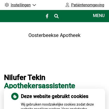
Instellingen
Patiëntenomgeving
Hoofdmenu
MENU
Bezoek
onze
facebook
pagina
Oosterbeekse Apotheek
Nilufer Tekin
Apothekersassistente
Deze website gebruikt cookies
Terug naar overzicht
Wij gebruiken noodzakelijke cookies zodat deze