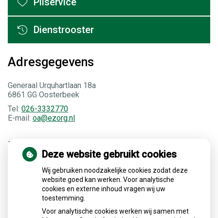
Pilservice
Dienstrooster
Adresgegevens
Generaal Urquhartlaan 18a
6861 GG Oosterbeek
Tel:
026-3332770
E-mail:
oa@ezorg.nl
Medische encyclopedie
Deze website gebruikt cookies
Wij gebruiken noodzakelijke cookies zodat deze
website goed kan werken. Voor analytische
Alles over medicijnen
cookies en externe inhoud vragen wij uw
toestemming.
Betrouwbare informatie van de apotheker
Apotheek
.nl
Voor analytische cookies werken wij samen met