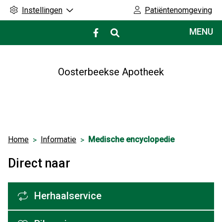
Instellingen
Patiëntenomgeving
Hoofdmenu
MENU
Bezoek
onze
facebook
pagina
Oosterbeekse Apotheek
Home
Informatie
Medische encyclopedie
Direct naar
Herhaalservice