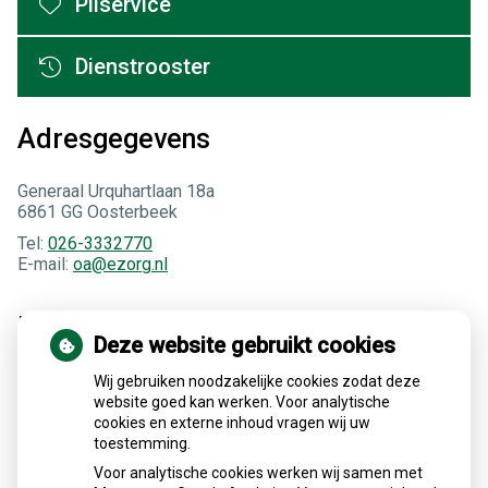
Pilservice
Dienstrooster
Adresgegevens
Generaal Urquhartlaan 18a
6861 GG Oosterbeek
Tel:
026-3332770
E-mail:
oa@ezorg.nl
Medische encyclopedie
Deze website gebruikt cookies
Wij gebruiken noodzakelijke cookies zodat deze
website goed kan werken. Voor analytische
Alles over medicijnen
cookies en externe inhoud vragen wij uw
toestemming.
Betrouwbare informatie van de apotheker
Apotheek
.nl
Voor analytische cookies werken wij samen met