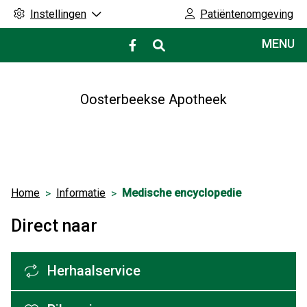
Instellingen
Patiëntenomgeving
Hoofdmenu
MENU
Bezoek
onze
facebook
pagina
Oosterbeekse Apotheek
Home
Informatie
Medische encyclopedie
Direct naar
Herhaalservice